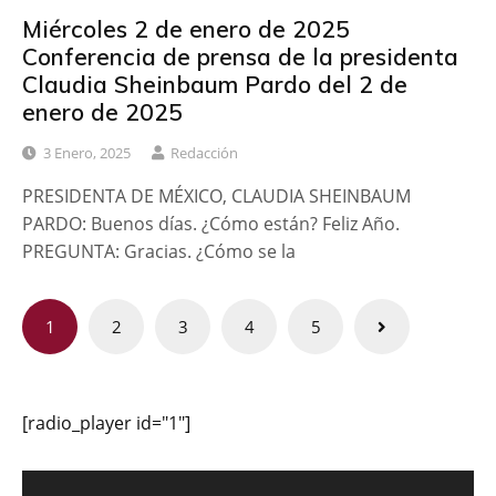
Miércoles 2 de enero de 2025
Conferencia de prensa de la presidenta
Claudia Sheinbaum Pardo del 2 de
enero de 2025
3 Enero, 2025
Redacción
PRESIDENTA DE MÉXICO, CLAUDIA SHEINBAUM
PARDO: Buenos días. ¿Cómo están? Feliz Año.
PREGUNTA: Gracias. ¿Cómo se la
Paginación
1
2
3
4
5
de
entradas
[radio_player id="1"]
Reproductor