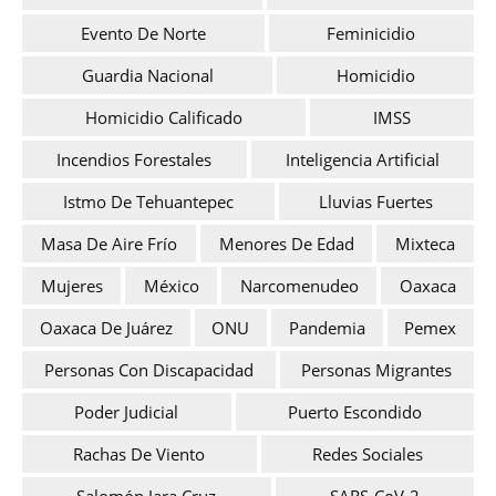
Evento De Norte
Feminicidio
Guardia Nacional
Homicidio
Homicidio Calificado
IMSS
Incendios Forestales
Inteligencia Artificial
Istmo De Tehuantepec
Lluvias Fuertes
Masa De Aire Frío
Menores De Edad
Mixteca
Mujeres
México
Narcomenudeo
Oaxaca
Oaxaca De Juárez
ONU
Pandemia
Pemex
Personas Con Discapacidad
Personas Migrantes
Poder Judicial
Puerto Escondido
Rachas De Viento
Redes Sociales
Salomón Jara Cruz
SARS-CoV-2