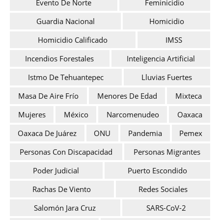
Evento De Norte
Feminicidio
Guardia Nacional
Homicidio
Homicidio Calificado
IMSS
Incendios Forestales
Inteligencia Artificial
Istmo De Tehuantepec
Lluvias Fuertes
Masa De Aire Frío
Menores De Edad
Mixteca
Mujeres
México
Narcomenudeo
Oaxaca
Oaxaca De Juárez
ONU
Pandemia
Pemex
Personas Con Discapacidad
Personas Migrantes
Poder Judicial
Puerto Escondido
Rachas De Viento
Redes Sociales
Salomón Jara Cruz
SARS-CoV-2