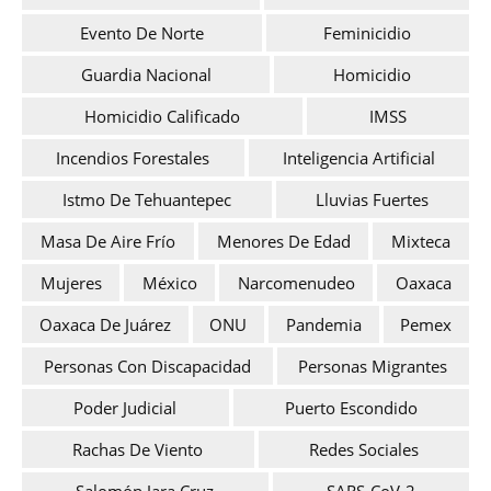
Evento De Norte
Feminicidio
Guardia Nacional
Homicidio
Homicidio Calificado
IMSS
Incendios Forestales
Inteligencia Artificial
Istmo De Tehuantepec
Lluvias Fuertes
Masa De Aire Frío
Menores De Edad
Mixteca
Mujeres
México
Narcomenudeo
Oaxaca
Oaxaca De Juárez
ONU
Pandemia
Pemex
Personas Con Discapacidad
Personas Migrantes
Poder Judicial
Puerto Escondido
Rachas De Viento
Redes Sociales
Salomón Jara Cruz
SARS-CoV-2