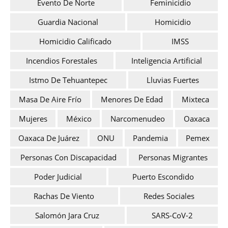
Evento De Norte
Feminicidio
Guardia Nacional
Homicidio
Homicidio Calificado
IMSS
Incendios Forestales
Inteligencia Artificial
Istmo De Tehuantepec
Lluvias Fuertes
Masa De Aire Frío
Menores De Edad
Mixteca
Mujeres
México
Narcomenudeo
Oaxaca
Oaxaca De Juárez
ONU
Pandemia
Pemex
Personas Con Discapacidad
Personas Migrantes
Poder Judicial
Puerto Escondido
Rachas De Viento
Redes Sociales
Salomón Jara Cruz
SARS-CoV-2