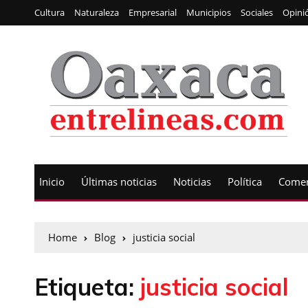
Cultura
Naturaleza
Empresarial
Municipios
Sociales
Opini
Inicio
Últimas noticias
Noticias
Política
Comen
Home
Blog
justicia social
Etiqueta:
justicia social