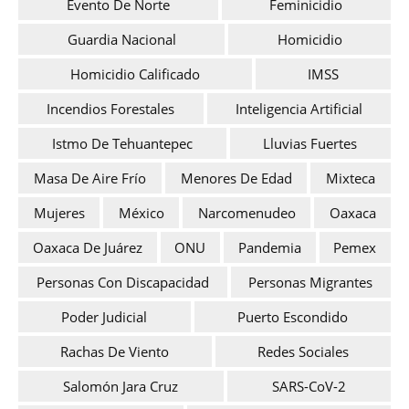
Evento De Norte
Feminicidio
Guardia Nacional
Homicidio
Homicidio Calificado
IMSS
Incendios Forestales
Inteligencia Artificial
Istmo De Tehuantepec
Lluvias Fuertes
Masa De Aire Frío
Menores De Edad
Mixteca
Mujeres
México
Narcomenudeo
Oaxaca
Oaxaca De Juárez
ONU
Pandemia
Pemex
Personas Con Discapacidad
Personas Migrantes
Poder Judicial
Puerto Escondido
Rachas De Viento
Redes Sociales
Salomón Jara Cruz
SARS-CoV-2