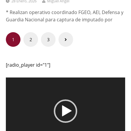
28 Enero, 2026
Miguel Ángel
* Realizan operativo coordinado FGEO, AEI, Defensa y
Guardia Nacional para captura de imputado por
Paginación
1
2
3
de
entradas
[radio_player id="1"]
Reproductor
de
vídeo