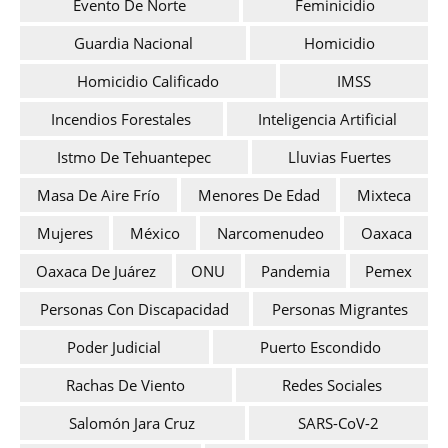
Evento De Norte
Feminicidio
Guardia Nacional
Homicidio
Homicidio Calificado
IMSS
Incendios Forestales
Inteligencia Artificial
Istmo De Tehuantepec
Lluvias Fuertes
Masa De Aire Frío
Menores De Edad
Mixteca
Mujeres
México
Narcomenudeo
Oaxaca
Oaxaca De Juárez
ONU
Pandemia
Pemex
Personas Con Discapacidad
Personas Migrantes
Poder Judicial
Puerto Escondido
Rachas De Viento
Redes Sociales
Salomón Jara Cruz
SARS-CoV-2