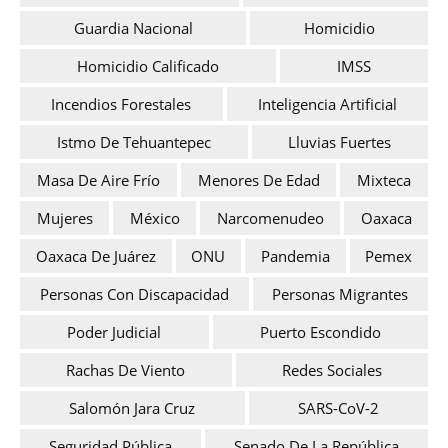
Guardia Nacional
Homicidio
Homicidio Calificado
IMSS
Incendios Forestales
Inteligencia Artificial
Istmo De Tehuantepec
Lluvias Fuertes
Masa De Aire Frío
Menores De Edad
Mixteca
Mujeres
México
Narcomenudeo
Oaxaca
Oaxaca De Juárez
ONU
Pandemia
Pemex
Personas Con Discapacidad
Personas Migrantes
Poder Judicial
Puerto Escondido
Rachas De Viento
Redes Sociales
Salomón Jara Cruz
SARS-CoV-2
Seguridad Pública
Senado De La República