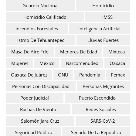
Guardia Nacional
Homicidio
Homicidio Calificado
IMSS
Incendios Forestales
Inteligencia Artificial
Istmo De Tehuantepec
Lluvias Fuertes
Masa De Aire Frío
Menores De Edad
Mixteca
Mujeres
México
Narcomenudeo
Oaxaca
Oaxaca De Juárez
ONU
Pandemia
Pemex
Personas Con Discapacidad
Personas Migrantes
Poder Judicial
Puerto Escondido
Rachas De Viento
Redes Sociales
Salomón Jara Cruz
SARS-CoV-2
Seguridad Pública
Senado De La República