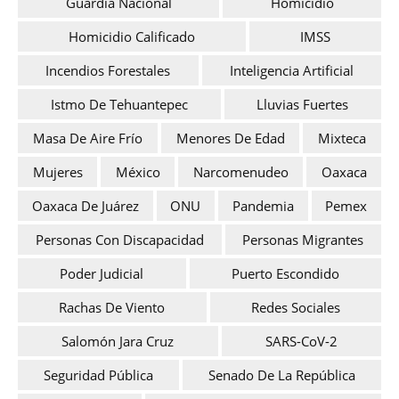
Guardia Nacional
Homicidio
Homicidio Calificado
IMSS
Incendios Forestales
Inteligencia Artificial
Istmo De Tehuantepec
Lluvias Fuertes
Masa De Aire Frío
Menores De Edad
Mixteca
Mujeres
México
Narcomenudeo
Oaxaca
Oaxaca De Juárez
ONU
Pandemia
Pemex
Personas Con Discapacidad
Personas Migrantes
Poder Judicial
Puerto Escondido
Rachas De Viento
Redes Sociales
Salomón Jara Cruz
SARS-CoV-2
Seguridad Pública
Senado De La República