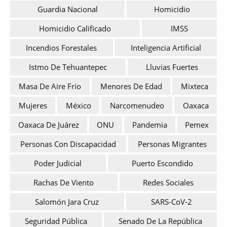
Guardia Nacional
Homicidio
Homicidio Calificado
IMSS
Incendios Forestales
Inteligencia Artificial
Istmo De Tehuantepec
Lluvias Fuertes
Masa De Aire Frío
Menores De Edad
Mixteca
Mujeres
México
Narcomenudeo
Oaxaca
Oaxaca De Juárez
ONU
Pandemia
Pemex
Personas Con Discapacidad
Personas Migrantes
Poder Judicial
Puerto Escondido
Rachas De Viento
Redes Sociales
Salomón Jara Cruz
SARS-CoV-2
Seguridad Pública
Senado De La República