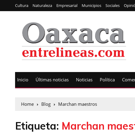
Cultura
Naturaleza
Empresarial
Municipios
Sociales
Opini
Inicio
Últimas noticias
Noticias
Política
Comen
Home
Blog
Marchan maestros
Etiqueta:
Marchan maes