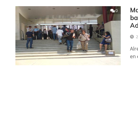
Ma
0
ba
Ad
2
Alr
en 