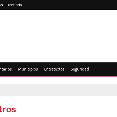
ón
Directorio
tarios
Municipios
Entretextos
Seguridad
tros