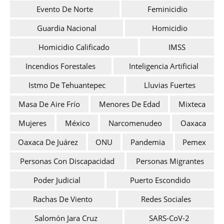
Evento De Norte
Feminicidio
Guardia Nacional
Homicidio
Homicidio Calificado
IMSS
Incendios Forestales
Inteligencia Artificial
Istmo De Tehuantepec
Lluvias Fuertes
Masa De Aire Frío
Menores De Edad
Mixteca
Mujeres
México
Narcomenudeo
Oaxaca
Oaxaca De Juárez
ONU
Pandemia
Pemex
Personas Con Discapacidad
Personas Migrantes
Poder Judicial
Puerto Escondido
Rachas De Viento
Redes Sociales
Salomón Jara Cruz
SARS-CoV-2