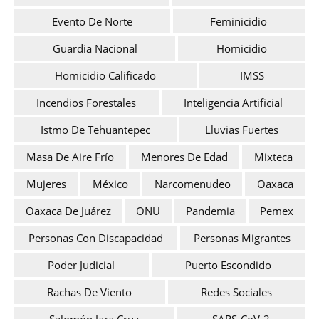
Evento De Norte
Feminicidio
Guardia Nacional
Homicidio
Homicidio Calificado
IMSS
Incendios Forestales
Inteligencia Artificial
Istmo De Tehuantepec
Lluvias Fuertes
Masa De Aire Frío
Menores De Edad
Mixteca
Mujeres
México
Narcomenudeo
Oaxaca
Oaxaca De Juárez
ONU
Pandemia
Pemex
Personas Con Discapacidad
Personas Migrantes
Poder Judicial
Puerto Escondido
Rachas De Viento
Redes Sociales
Salomón Jara Cruz
SARS-CoV-2