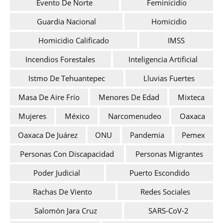
Evento De Norte
Feminicidio
Guardia Nacional
Homicidio
Homicidio Calificado
IMSS
Incendios Forestales
Inteligencia Artificial
Istmo De Tehuantepec
Lluvias Fuertes
Masa De Aire Frío
Menores De Edad
Mixteca
Mujeres
México
Narcomenudeo
Oaxaca
Oaxaca De Juárez
ONU
Pandemia
Pemex
Personas Con Discapacidad
Personas Migrantes
Poder Judicial
Puerto Escondido
Rachas De Viento
Redes Sociales
Salomón Jara Cruz
SARS-CoV-2