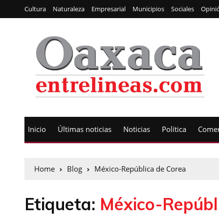
Cultura
Naturaleza
Empresarial
Municipios
Sociales
Opini
Inicio
Últimas noticias
Noticias
Política
Comen
Home
Blog
México-República de Corea
Etiqueta:
México-Repúbl