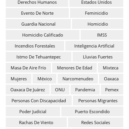
Derechos Humanos
Estados Unidos
Evento De Norte
Feminicidio
Guardia Nacional
Homicidio
Homicidio Calificado
IMSS
Incendios Forestales
Inteligencia Artificial
Istmo De Tehuantepec
Lluvias Fuertes
Masa De Aire Frío
Menores De Edad
Mixteca
Mujeres
México
Narcomenudeo
Oaxaca
Oaxaca De Juárez
ONU
Pandemia
Pemex
Personas Con Discapacidad
Personas Migrantes
Poder Judicial
Puerto Escondido
Rachas De Viento
Redes Sociales