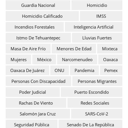
Guardia Nacional
Homicidio
Homicidio Calificado
IMSS
Incendios Forestales
Inteligencia Artificial
Istmo De Tehuantepec
Lluvias Fuertes
Masa De Aire Frío
Menores De Edad
Mixteca
Mujeres
México
Narcomenudeo
Oaxaca
Oaxaca De Juárez
ONU
Pandemia
Pemex
Personas Con Discapacidad
Personas Migrantes
Poder Judicial
Puerto Escondido
Rachas De Viento
Redes Sociales
Salomón Jara Cruz
SARS-CoV-2
Seguridad Pública
Senado De La República