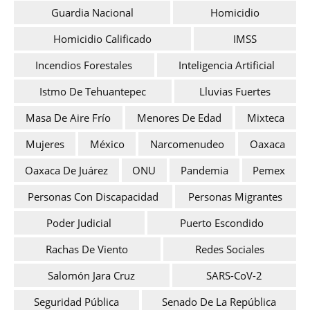
Guardia Nacional
Homicidio
Homicidio Calificado
IMSS
Incendios Forestales
Inteligencia Artificial
Istmo De Tehuantepec
Lluvias Fuertes
Masa De Aire Frío
Menores De Edad
Mixteca
Mujeres
México
Narcomenudeo
Oaxaca
Oaxaca De Juárez
ONU
Pandemia
Pemex
Personas Con Discapacidad
Personas Migrantes
Poder Judicial
Puerto Escondido
Rachas De Viento
Redes Sociales
Salomón Jara Cruz
SARS-CoV-2
Seguridad Pública
Senado De La República