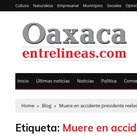
Cultura
Naturaleza
Empresarial
Municipios
Sociales
Opini
Inicio
Últimas noticias
Noticias
Política
Comen
Home
Blog
Muere en accidente presidente reele
Etiqueta:
Muere en accid