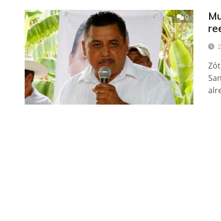
Mu
0
re
2
Zót
San
alr