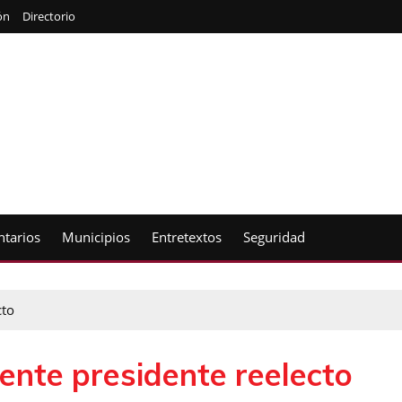
ón
Directorio
tarios
Municipios
Entretextos
Seguridad
cto
ente presidente reelecto