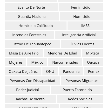
Evento De Norte
Feminicidio
Guardia Nacional
Homicidio
Homicidio Calificado
IMSS
Incendios Forestales
Inteligencia Artificial
Istmo De Tehuantepec
Lluvias Fuertes
Masa De Aire Frío
Menores De Edad
Mixteca
Mujeres
México
Narcomenudeo
Oaxaca
Oaxaca De Juárez
ONU
Pandemia
Pemex
Personas Con Discapacidad
Personas Migrantes
Poder Judicial
Puerto Escondido
Rachas De Viento
Redes Sociales
Salomón Jara Cruz
SARS-CoV-2