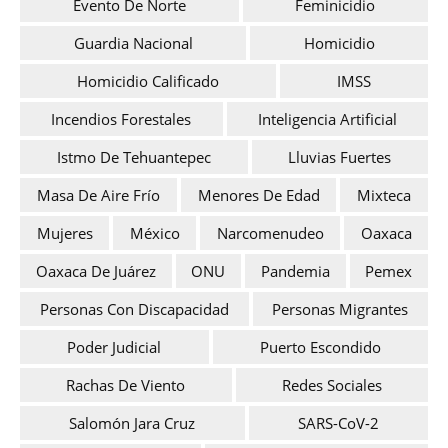
Evento De Norte
Feminicidio
Guardia Nacional
Homicidio
Homicidio Calificado
IMSS
Incendios Forestales
Inteligencia Artificial
Istmo De Tehuantepec
Lluvias Fuertes
Masa De Aire Frío
Menores De Edad
Mixteca
Mujeres
México
Narcomenudeo
Oaxaca
Oaxaca De Juárez
ONU
Pandemia
Pemex
Personas Con Discapacidad
Personas Migrantes
Poder Judicial
Puerto Escondido
Rachas De Viento
Redes Sociales
Salomón Jara Cruz
SARS-CoV-2