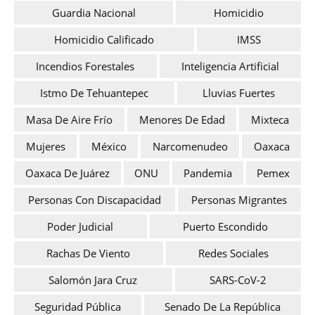
Guardia Nacional
Homicidio
Homicidio Calificado
IMSS
Incendios Forestales
Inteligencia Artificial
Istmo De Tehuantepec
Lluvias Fuertes
Masa De Aire Frío
Menores De Edad
Mixteca
Mujeres
México
Narcomenudeo
Oaxaca
Oaxaca De Juárez
ONU
Pandemia
Pemex
Personas Con Discapacidad
Personas Migrantes
Poder Judicial
Puerto Escondido
Rachas De Viento
Redes Sociales
Salomón Jara Cruz
SARS-CoV-2
Seguridad Pública
Senado De La República