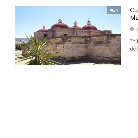
Cu
0
Mu
2
** 
de 