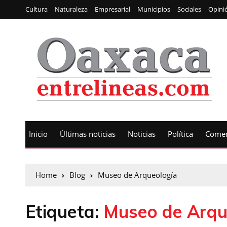
Cultura
Naturaleza
Empresarial
Municipios
Sociales
Opini
Inicio
Últimas noticias
Noticias
Política
Comen
Home
Blog
Museo de Arqueología
Etiqueta:
Museo de Arqu