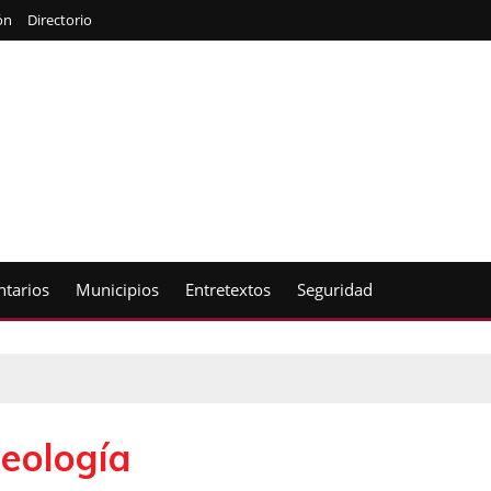
ón
Directorio
tarios
Municipios
Entretextos
Seguridad
eología