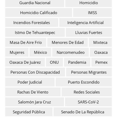
Guardia Nacional
Homicidio
Homicidio Calificado
IMSS
Incendios Forestales
Inteligencia Artificial
Istmo De Tehuantepec
Lluvias Fuertes
Masa De Aire Frío
Menores De Edad
Mixteca
Mujeres
México
Narcomenudeo
Oaxaca
Oaxaca De Juárez
ONU
Pandemia
Pemex
Personas Con Discapacidad
Personas Migrantes
Poder Judicial
Puerto Escondido
Rachas De Viento
Redes Sociales
Salomón Jara Cruz
SARS-CoV-2
Seguridad Pública
Senado De La República