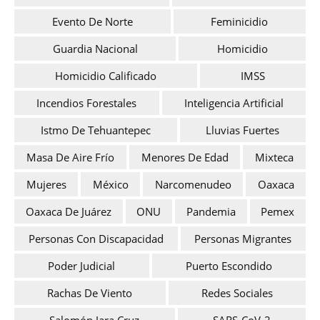
Evento De Norte
Feminicidio
Guardia Nacional
Homicidio
Homicidio Calificado
IMSS
Incendios Forestales
Inteligencia Artificial
Istmo De Tehuantepec
Lluvias Fuertes
Masa De Aire Frío
Menores De Edad
Mixteca
Mujeres
México
Narcomenudeo
Oaxaca
Oaxaca De Juárez
ONU
Pandemia
Pemex
Personas Con Discapacidad
Personas Migrantes
Poder Judicial
Puerto Escondido
Rachas De Viento
Redes Sociales
Salomón Jara Cruz
SARS-CoV-2