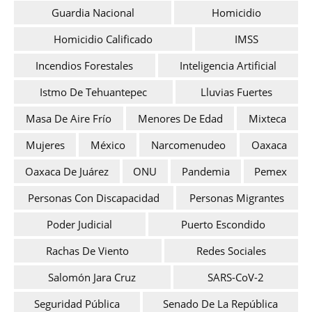
Guardia Nacional
Homicidio
Homicidio Calificado
IMSS
Incendios Forestales
Inteligencia Artificial
Istmo De Tehuantepec
Lluvias Fuertes
Masa De Aire Frío
Menores De Edad
Mixteca
Mujeres
México
Narcomenudeo
Oaxaca
Oaxaca De Juárez
ONU
Pandemia
Pemex
Personas Con Discapacidad
Personas Migrantes
Poder Judicial
Puerto Escondido
Rachas De Viento
Redes Sociales
Salomón Jara Cruz
SARS-CoV-2
Seguridad Pública
Senado De La República