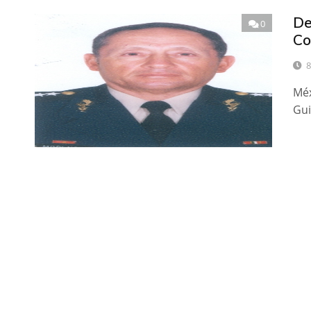
De
0
Co
8
Méx
Gui