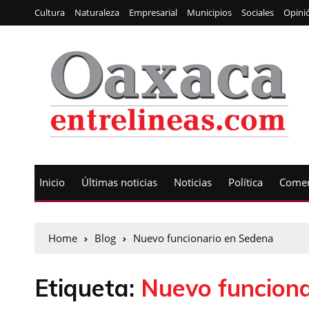
Cultura
Naturaleza
Empresarial
Municipios
Sociales
Opini
Inicio
Últimas noticias
Noticias
Política
Comen
Home
Blog
Nuevo funcionario en Sedena
Etiqueta:
Nuevo funcion