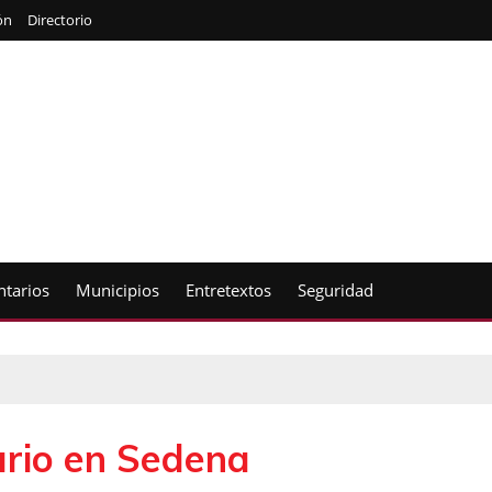
ón
Directorio
tarios
Municipios
Entretextos
Seguridad
ario en Sedena