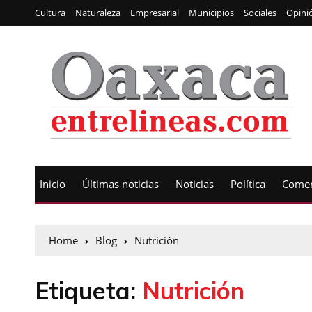
Cultura
Naturaleza
Empresarial
Municipios
Sociales
Opini
Inicio
Últimas noticias
Noticias
Política
Comen
Home
Blog
Nutrición
Etiqueta:
Nutrición