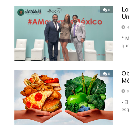
La
0
Un
4
* M
que
Ob
0
Mé
9
• E
esq