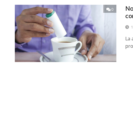
No
0
co
1
La 
pro