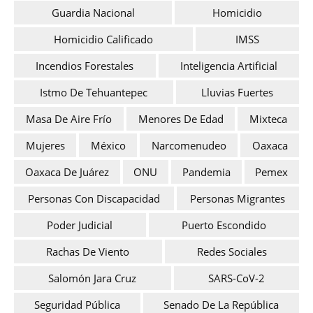
Guardia Nacional
Homicidio
Homicidio Calificado
IMSS
Incendios Forestales
Inteligencia Artificial
Istmo De Tehuantepec
Lluvias Fuertes
Masa De Aire Frío
Menores De Edad
Mixteca
Mujeres
México
Narcomenudeo
Oaxaca
Oaxaca De Juárez
ONU
Pandemia
Pemex
Personas Con Discapacidad
Personas Migrantes
Poder Judicial
Puerto Escondido
Rachas De Viento
Redes Sociales
Salomón Jara Cruz
SARS-CoV-2
Seguridad Pública
Senado De La República