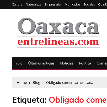
Cultura
Naturaleza
Empresarial
Municipios
Sociales
Opini
Inicio
Últimas noticias
Noticias
Política
Comen
Home
Blog
Obligado comer carne asada
Etiqueta:
Obligado come