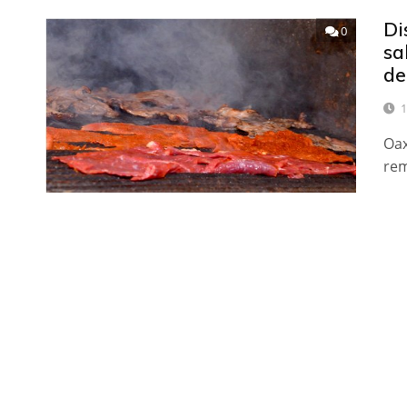
Di
0
sa
de
1
Oax
rem