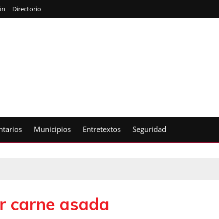
ón
Directorio
tarios
Municipios
Entretextos
Seguridad
r carne asada