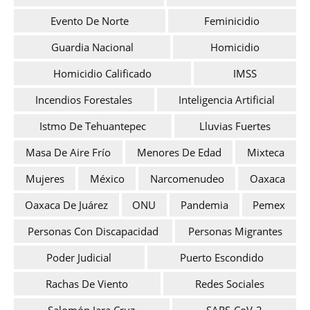
Evento De Norte
Feminicidio
Guardia Nacional
Homicidio
Homicidio Calificado
IMSS
Incendios Forestales
Inteligencia Artificial
Istmo De Tehuantepec
Lluvias Fuertes
Masa De Aire Frío
Menores De Edad
Mixteca
Mujeres
México
Narcomenudeo
Oaxaca
Oaxaca De Juárez
ONU
Pandemia
Pemex
Personas Con Discapacidad
Personas Migrantes
Poder Judicial
Puerto Escondido
Rachas De Viento
Redes Sociales
Salomón Jara Cruz
SARS-CoV-2