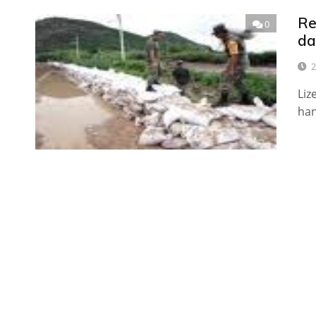
Re
0
da
2
Liz
han