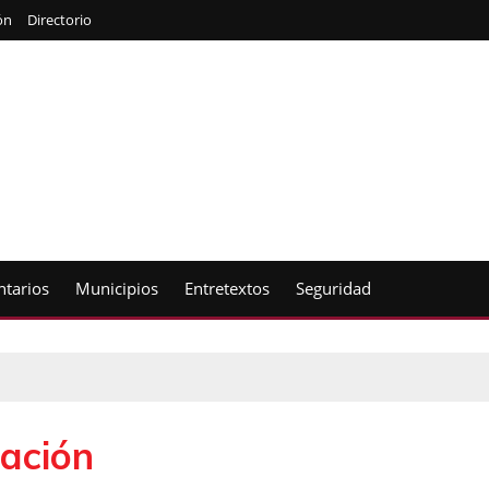
ón
Directorio
tarios
Municipios
Entretextos
Seguridad
tación