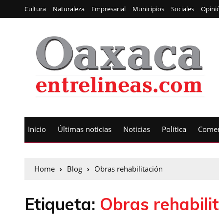
Cultura
Naturaleza
Empresarial
Municipios
Sociales
Opini
Inicio
Últimas noticias
Noticias
Política
Comen
Home
Blog
Obras rehabilitación
Etiqueta:
Obras rehabili