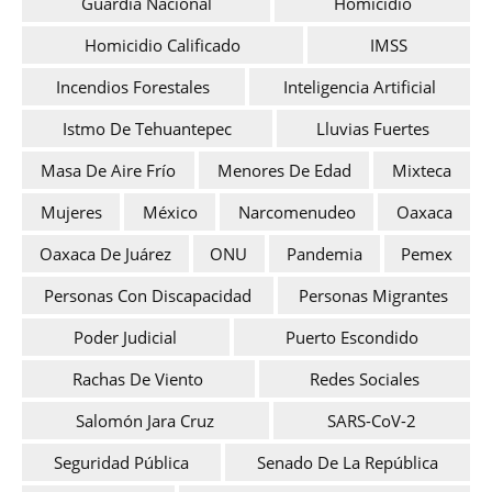
Guardia Nacional
Homicidio
Homicidio Calificado
IMSS
Incendios Forestales
Inteligencia Artificial
Istmo De Tehuantepec
Lluvias Fuertes
Masa De Aire Frío
Menores De Edad
Mixteca
Mujeres
México
Narcomenudeo
Oaxaca
Oaxaca De Juárez
ONU
Pandemia
Pemex
Personas Con Discapacidad
Personas Migrantes
Poder Judicial
Puerto Escondido
Rachas De Viento
Redes Sociales
Salomón Jara Cruz
SARS-CoV-2
Seguridad Pública
Senado De La República