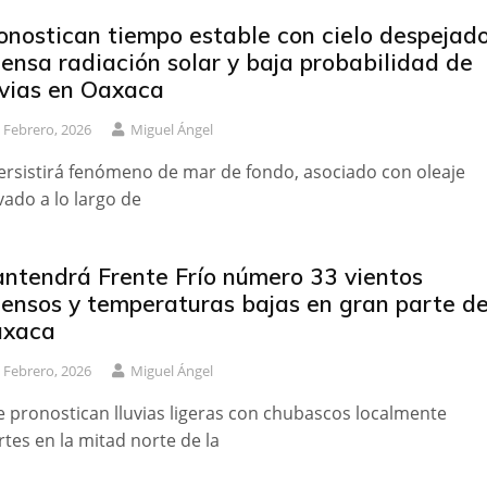
onostican tiempo estable con cielo despejado
tensa radiación solar y baja probabilidad de
uvias en Oaxaca
 Febrero, 2026
Miguel Ángel
ersistirá fenómeno de mar de fondo, asociado con oleaje
vado a lo largo de
ntendrá Frente Frío número 33 vientos
tensos y temperaturas bajas en gran parte d
xaca
 Febrero, 2026
Miguel Ángel
e pronostican lluvias ligeras con chubascos localmente
rtes en la mitad norte de la