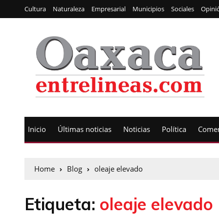
Cultura
Naturaleza
Empresarial
Municipios
Sociales
Opini
Inicio
Últimas noticias
Noticias
Política
Comen
Home
Blog
oleaje elevado
Etiqueta:
oleaje elevado