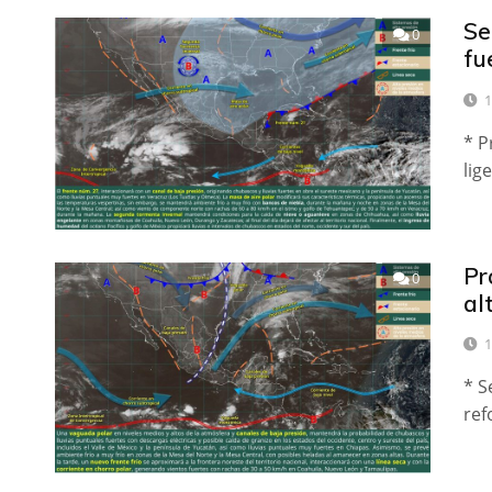
Se
0
fu
1
* P
lig
Pr
0
al
1
* S
ref