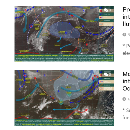
Pr
0
in
ll
9
* P
ele
Ma
0
in
Oa
6
* S
fue