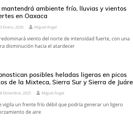
 mantendrá ambiente frío, lluvias y vientos
ertes en Oaxaca
3 Enero, 2026
Miguel Ángel
redominará viento del norte de intensidad fuerte, con una
era disminución hacia el atardecer
onostican posibles heladas ligeras en picos
tos de la Mixteca, Sierra Sur y Sierra de Juár
8 Diciembre, 2025
Miguel Ángel
e vigila un frente frío débil que podría generar un ligero
orzamiento de aire