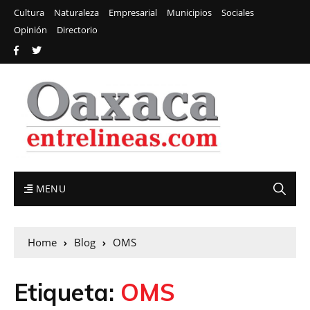
Cultura
Naturaleza
Empresarial
Municipios
Sociales
Opinión
Directorio
MENU
Home
Blog
OMS
Etiqueta:
OMS