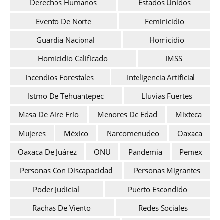
Derechos Humanos
Estados Unidos
Evento De Norte
Feminicidio
Guardia Nacional
Homicidio
Homicidio Calificado
IMSS
Incendios Forestales
Inteligencia Artificial
Istmo De Tehuantepec
Lluvias Fuertes
Masa De Aire Frío
Menores De Edad
Mixteca
Mujeres
México
Narcomenudeo
Oaxaca
Oaxaca De Juárez
ONU
Pandemia
Pemex
Personas Con Discapacidad
Personas Migrantes
Poder Judicial
Puerto Escondido
Rachas De Viento
Redes Sociales