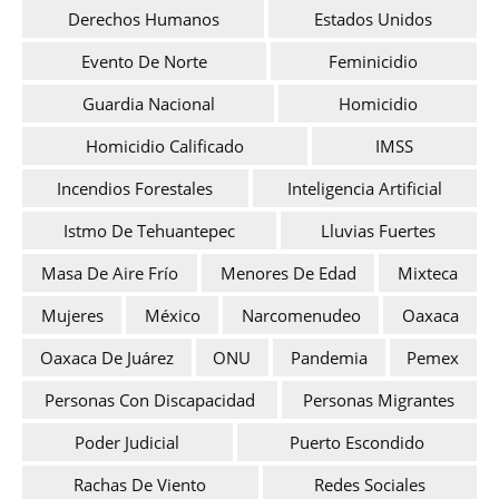
Derechos Humanos
Estados Unidos
Evento De Norte
Feminicidio
Guardia Nacional
Homicidio
Homicidio Calificado
IMSS
Incendios Forestales
Inteligencia Artificial
Istmo De Tehuantepec
Lluvias Fuertes
Masa De Aire Frío
Menores De Edad
Mixteca
Mujeres
México
Narcomenudeo
Oaxaca
Oaxaca De Juárez
ONU
Pandemia
Pemex
Personas Con Discapacidad
Personas Migrantes
Poder Judicial
Puerto Escondido
Rachas De Viento
Redes Sociales