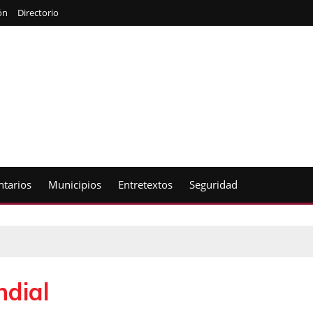
ón
Directorio
tarios
Municipios
Entretextos
Seguridad
ndial