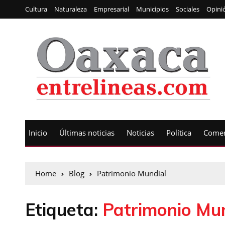
Cultura
Naturaleza
Empresarial
Municipios
Sociales
Opini
Inicio
Últimas noticias
Noticias
Política
Comen
Home
Blog
Patrimonio Mundial
Etiqueta:
Patrimonio Mu