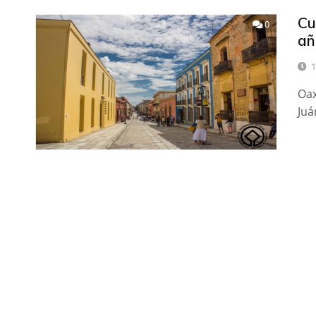
Cu
0
añ
1
Oax
Juá