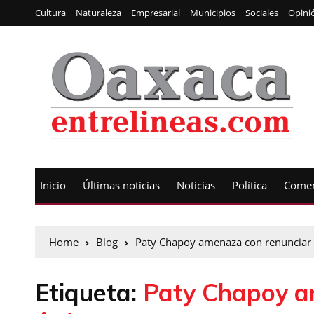
Cultura
Naturaleza
Empresarial
Municipios
Sociales
Opini
Inicio
Últimas noticias
Noticias
Política
Comen
Home
Blog
Paty Chapoy amenaza con renunciar 
Etiqueta:
Paty Chapoy a