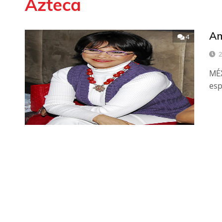
Azteca
Am
4
2
MÉX
esp