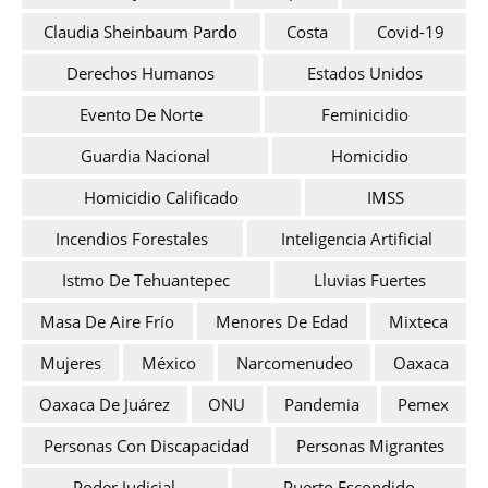
Claudia Sheinbaum Pardo
Costa
Covid-19
Derechos Humanos
Estados Unidos
Evento De Norte
Feminicidio
Guardia Nacional
Homicidio
Homicidio Calificado
IMSS
Incendios Forestales
Inteligencia Artificial
Istmo De Tehuantepec
Lluvias Fuertes
Masa De Aire Frío
Menores De Edad
Mixteca
Mujeres
México
Narcomenudeo
Oaxaca
Oaxaca De Juárez
ONU
Pandemia
Pemex
Personas Con Discapacidad
Personas Migrantes
Poder Judicial
Puerto Escondido