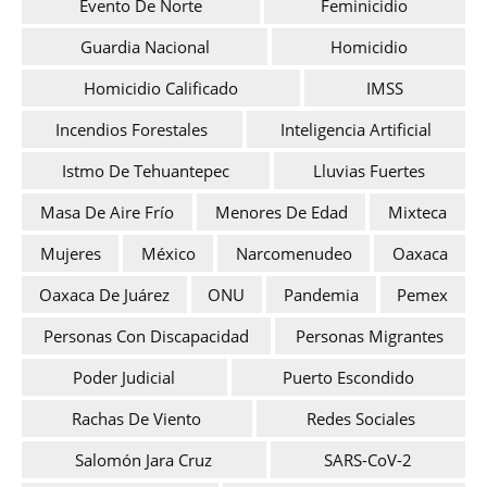
Evento De Norte
Feminicidio
Guardia Nacional
Homicidio
Homicidio Calificado
IMSS
Incendios Forestales
Inteligencia Artificial
Istmo De Tehuantepec
Lluvias Fuertes
Masa De Aire Frío
Menores De Edad
Mixteca
Mujeres
México
Narcomenudeo
Oaxaca
Oaxaca De Juárez
ONU
Pandemia
Pemex
Personas Con Discapacidad
Personas Migrantes
Poder Judicial
Puerto Escondido
Rachas De Viento
Redes Sociales
Salomón Jara Cruz
SARS-CoV-2