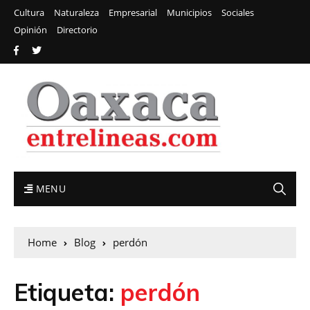
Cultura
Naturaleza
Empresarial
Municipios
Sociales
Opinión
Directorio
MENU
Home
Blog
perdón
Etiqueta:
perdón