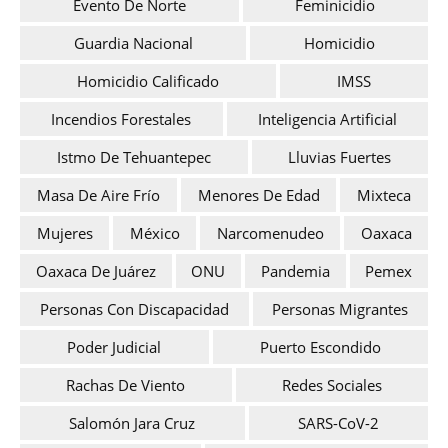
Evento De Norte
Feminicidio
Guardia Nacional
Homicidio
Homicidio Calificado
IMSS
Incendios Forestales
Inteligencia Artificial
Istmo De Tehuantepec
Lluvias Fuertes
Masa De Aire Frío
Menores De Edad
Mixteca
Mujeres
México
Narcomenudeo
Oaxaca
Oaxaca De Juárez
ONU
Pandemia
Pemex
Personas Con Discapacidad
Personas Migrantes
Poder Judicial
Puerto Escondido
Rachas De Viento
Redes Sociales
Salomón Jara Cruz
SARS-CoV-2