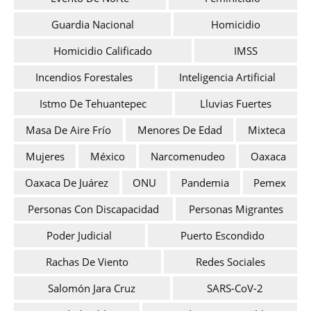
Guardia Nacional
Homicidio
Homicidio Calificado
IMSS
Incendios Forestales
Inteligencia Artificial
Istmo De Tehuantepec
Lluvias Fuertes
Masa De Aire Frío
Menores De Edad
Mixteca
Mujeres
México
Narcomenudeo
Oaxaca
Oaxaca De Juárez
ONU
Pandemia
Pemex
Personas Con Discapacidad
Personas Migrantes
Poder Judicial
Puerto Escondido
Rachas De Viento
Redes Sociales
Salomón Jara Cruz
SARS-CoV-2