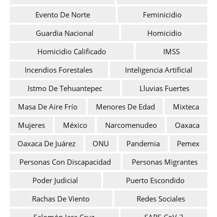
Evento De Norte
Feminicidio
Guardia Nacional
Homicidio
Homicidio Calificado
IMSS
Incendios Forestales
Inteligencia Artificial
Istmo De Tehuantepec
Lluvias Fuertes
Masa De Aire Frío
Menores De Edad
Mixteca
Mujeres
México
Narcomenudeo
Oaxaca
Oaxaca De Juárez
ONU
Pandemia
Pemex
Personas Con Discapacidad
Personas Migrantes
Poder Judicial
Puerto Escondido
Rachas De Viento
Redes Sociales
Salomón Jara Cruz
SARS-CoV-2