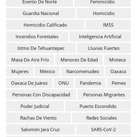
Evento De Norte
Feminicidio
Guardia Nacional
Homicidio
Homicidio Calificado
IMSS
Incendios Forestales
Inteligencia Artificial
Istmo De Tehuantepec
Lluvias Fuertes
Masa De Aire Frío
Menores De Edad
Mixteca
Mujeres
México
Narcomenudeo
Oaxaca
Oaxaca De Juárez
ONU
Pandemia
Pemex
Personas Con Discapacidad
Personas Migrantes
Poder Judicial
Puerto Escondido
Rachas De Viento
Redes Sociales
Salomón Jara Cruz
SARS-CoV-2