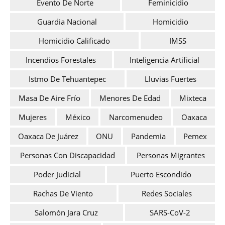
Evento De Norte
Feminicidio
Guardia Nacional
Homicidio
Homicidio Calificado
IMSS
Incendios Forestales
Inteligencia Artificial
Istmo De Tehuantepec
Lluvias Fuertes
Masa De Aire Frío
Menores De Edad
Mixteca
Mujeres
México
Narcomenudeo
Oaxaca
Oaxaca De Juárez
ONU
Pandemia
Pemex
Personas Con Discapacidad
Personas Migrantes
Poder Judicial
Puerto Escondido
Rachas De Viento
Redes Sociales
Salomón Jara Cruz
SARS-CoV-2