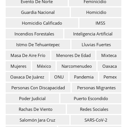
Evento De Norte
Feminicidio
Guardia Nacional
Homicidio
Homicidio Calificado
IMSS
Incendios Forestales
Inteligencia Artificial
Istmo De Tehuantepec
Lluvias Fuertes
Masa De Aire Frío
Menores De Edad
Mixteca
Mujeres
México
Narcomenudeo
Oaxaca
Oaxaca De Juárez
ONU
Pandemia
Pemex
Personas Con Discapacidad
Personas Migrantes
Poder Judicial
Puerto Escondido
Rachas De Viento
Redes Sociales
Salomón Jara Cruz
SARS-CoV-2